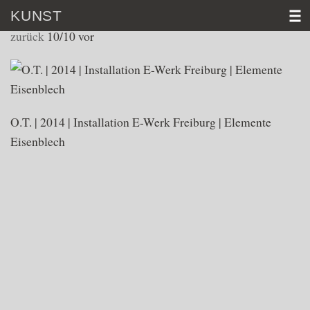
KUNST
INSTALLATIONEN
zurück
10/10
vor
HOME
VITA
O.T. | 2014 | Installation E-Werk Freiburg | Elemente
KUNST
Eisenblech
VIDEO
AKTUELL
KONTAKT
D│
E