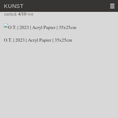
KUNST
WORKS 2023
zurück
4/10
vor
HOME
VITA
O.T. | 2023 | Acryl Papier | 35x25cm
KUNST
VIDEO
AKTUELL
KONTAKT
D│
E