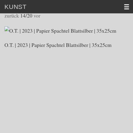
KUNST
WORKS 2024
zurück
14/20
vor
HOME
VITA
O.T. | 2023 | Papier Spachtel Blattsilber | 35x25cm
KUNST
VIDEO
AKTUELL
KONTAKT
D│
E