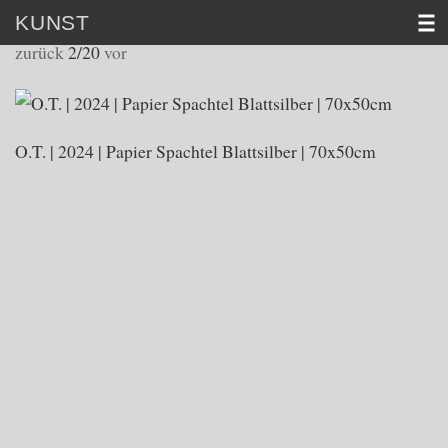
KUNST
WORKS 2024
zurück
2/20
vor
HOME
VITA
O.T. | 2024 | Papier Spachtel Blattsilber | 70x50cm
KUNST
VIDEO
AKTUELL
KONTAKT
D│
E