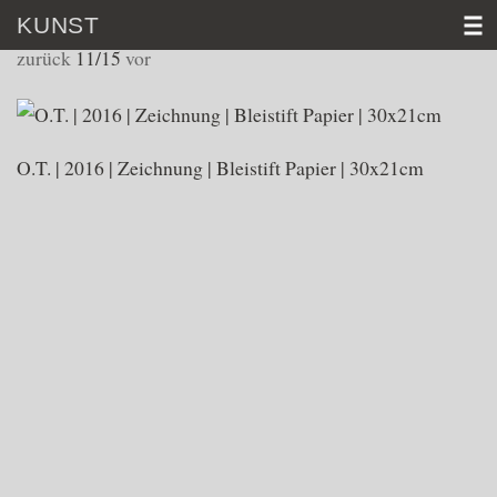
KUNST
ZEICHNUNGEN
zurück
11/15
vor
HOME
VITA
O.T. | 2016 | Zeichnung | Bleistift Papier | 30x21cm
KUNST
VIDEO
AKTUELL
KONTAKT
D│
E