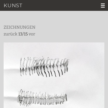
KUNST
HOME
ZEICHNUNGEN
VITA
zurück
13/15
vor
KUNST
VIDEO
AKTUELL
KONTAKT
D│
E